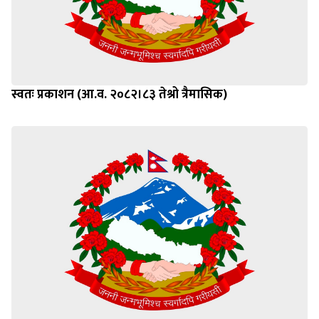
स्वतः प्रकाशन (आ.व. २०८२।८३ तेश्रो त्रैमासिक)