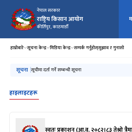
नेपाल सरकार
राष्ट्रिय किसान आयोग
म
मुख्य न
कीर्तिपुर, काठमाडौँ
हाम्रोबारे
सूचना केन्द्र
मिडिया केन्द्र
सम्पर्क गर्नुहोस्
सुझाव र गुनासो
मुख्य नेभिगेसनमा जानुहोस्
सूचना
किसान सूचीकरण सम्बन्धी बारम्बार सोधिने प्रश्नहरु (FAQs)
सूचीमा दर्ता गर्ने सम्बन्धी सूचना
स्वतः प्रकाशन (आ.व. २०८१।८२ चौथो त्रैमासिक)
हाइलाइटहरू
स्वतः प्रकाशन (आ.व. २०८२।८३ तेश्रो त्र