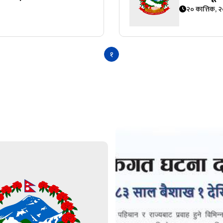
२० कात्तिक, 
१