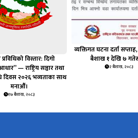
व्यक्तिगत घटना दर्ता सप्‍ता
 प्रविधिको विस्तार: दिगो
बैशाख १ देखि ७ गतेस
ार” — राष्ट्रिय सञ्चार तथा
२ बैशाख, २०८३
िधि दिवस २०२६ भव्यताका साथ
मनाऔँ।
१७ बैशाख, २०८३