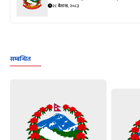
२८ बैशाख, २०८३
सम्बन्धित