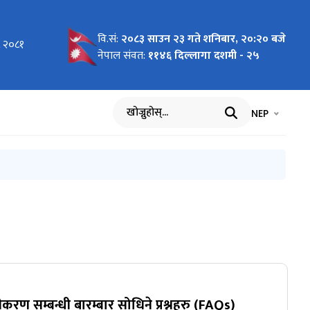
वि.सं:
२०८३ साउन २३ गते शनिबार, २०:२० बजे
, २०८१
नेपाल संवत:
११४६ दिल्लागा दशमी - २५
भाषा चयन गर्नुह
भाषा प
NEP
खोज्नुहोस्
रण सम्बन्धी बारम्बार सोधिने प्रश्नहरु (FAQs)