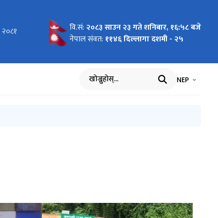
वि.सं:
२०८३ साउन २३ गते शनिबार, १६:५८ बजे
, २०८१
नेपाल संवत:
११४६ दिल्लागा दशमी - २५
भाषा चयन गर्नुह
भाषा प
NEP
खोज्नुहोस्