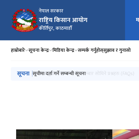
नेपाल सरकार
राष्ट्रिय किसान आयोग
म
मुख्य न
कीर्तिपुर, काठमाडौँ
हाम्रोबारे
सूचना केन्द्र
मिडिया केन्द्र
सम्पर्क गर्नुहोस्
सुझाव र गुनासो
मुख्य नेभिगेसनमा जानुहोस्
सूचना
किसान सूचीकरण सम्बन्धी बारम्बार सोधिने प्रश्नहरु (FAQs)
सूचीमा दर्ता गर्ने सम्बन्धी सूचना
स्वतः प्रकाशन (आ.व. २०८१।८२ चौथो त्रैमासिक)